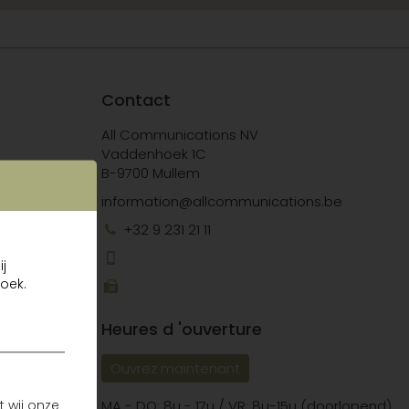
Contact
All Communications NV
Vaddenhoek 1C
e
B-
970
0
Mullem
information@allcommunications.be
+32 9 231 21 11
j
oek.
Heures d 'ouverture
Ouvrez maintenant
 wij onze
MA - DO: 8u - 17u / VR: 8u-15u (doorlopend)