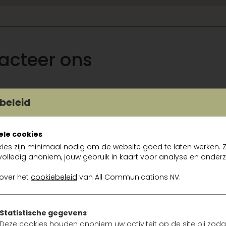
acteer ons
ntacter
Bruno
pour votre question sur
WIFI toebehoren
via l
beleid
ci-dessous
ele cookies
ies zijn minimaal nodig om de website goed te laten werken. Zi
volledig anoniem, jouw gebruik in kaart voor analyse en onderz
 over het
cookiebeleid
van All Communications NV.
Statistische gegevens
Deze cookies houden anoniem uw activiteit op de site bij zodat