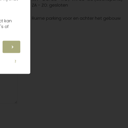
ZA - ZO: gesloten
Ruime parking voor en achter het gebouw
ct kan
's of