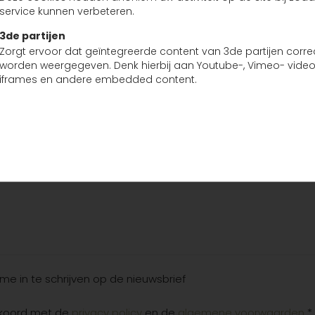
service kunnen verbeteren.
3de partijen
Zorgt ervoor dat geïntegreerde content van 3de partijen corre
worden weergegeven. Denk hierbij aan Youtube-, Vimeo- video
iframes en andere embedded content.
 me in te schrijven op de nieuwsbrief
kkoord met de
privacy policy
en de
algemene voorwaarden
*