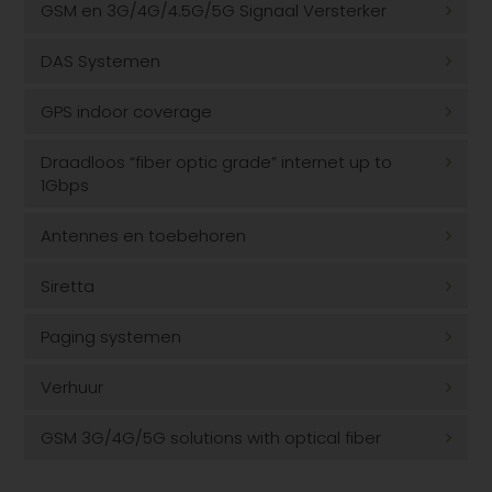
GSM en 3G/4G/4.5G/5G Signaal Versterker
DAS Systemen
GPS indoor coverage
Draadloos “fiber optic grade” internet up to
1Gbps
Antennes en toebehoren
Siretta
Paging systemen
Verhuur
GSM 3G/4G/5G solutions with optical fiber