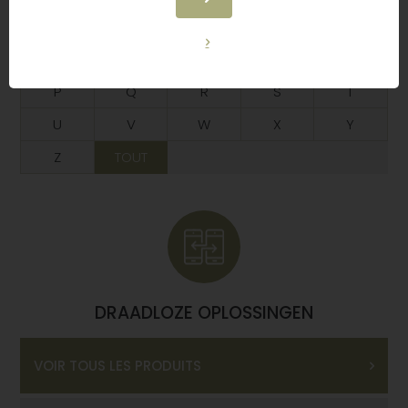
F
G
H
I
J
K
L
M
N
O
P
Q
R
S
T
U
V
W
X
Y
Z
TOUT
DRAADLOZE OPLOSSINGEN
VOIR TOUS LES PRODUITS