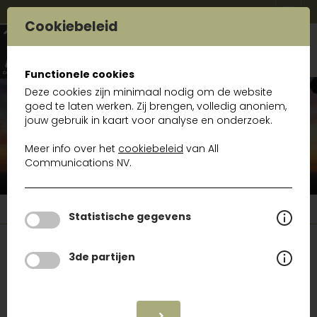
Cookiebeleid
Functionele cookies
Deze cookies zijn minimaal nodig om de website
goed te laten werken. Zij brengen, volledig anoniem,
Trouvez votre produit
jouw gebruik in kaart voor analyse en onderzoek.
Meer info over het
cookiebeleid
van All
Communications NV.
Gamma
Statistische gegevens
Gamma
3de partijen
Index alphabétique
A
B
C
D
E