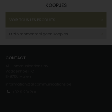
KOOPJES
VOIR TOUS LES PRODUITS
Er zijn momenteel geen koopjes
CONTACT
All Communications NV
Vaddenhoek 1C
B-
970
0
Mullem
information@allcommunications.be
+32 9 231 21 11