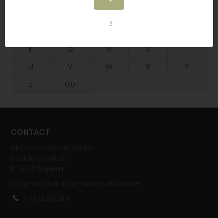
F
G
H
I
J
K
L
M
N
O
P
Q
R
S
T
U
V
W
X
Y
Z
TOUT
CONTACT
All Communications NV
Vaddenhoek 1C
B-
970
0
Mullem
information@allcommunications.be
+32 9 231 21 11