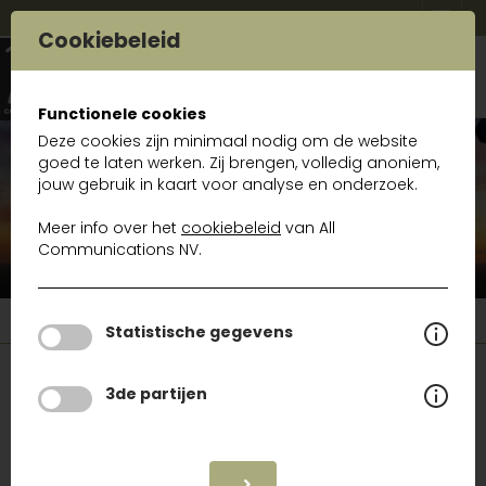
Cookiebeleid
Functionele cookies
Deze cookies zijn minimaal nodig om de website
goed te laten werken. Zij brengen, volledig anoniem,
Trouvez votre produit
jouw gebruik in kaart voor analyse en onderzoek.
Meer info over het
cookiebeleid
van All
Communications NV.
Gamma
Statistische gegevens
Gamma
3de partijen
Index alphabétique
A
B
C
D
E