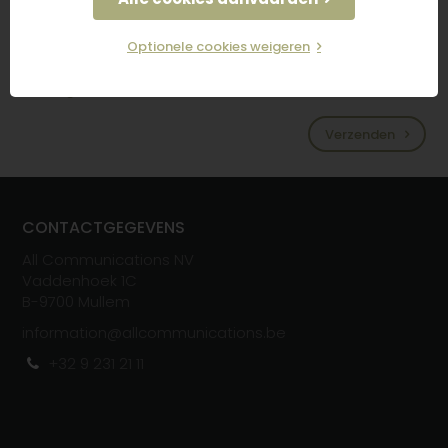
Optionele cookies weigeren
Ik ga akkoord met de
privacy policy
en de
algemene voorwaarden
*
Verzenden
CONTACTGEGEVENS
All Communications NV
Vaddenhoek 1C
B-
970
0
Mullem
information@allcommunications.be
+32 9 231 21 11