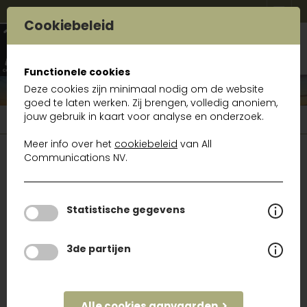
Cookiebeleid
Functionele cookies
Deze cookies zijn minimaal nodig om de website
goed te laten werken. Zij brengen, volledig anoniem,
jouw gebruik in kaart voor analyse en onderzoek.
Schrijf je in op onze nieuwsbrief
Meer info over het
cookiebeleid
van All
Schrijf je in op onze nieuwsbrief
Communications NV.
VOORNAAM *
Statistische gegevens
3de partijen
NAAM *
E-MAIL *
Alle cookies aanvaarden