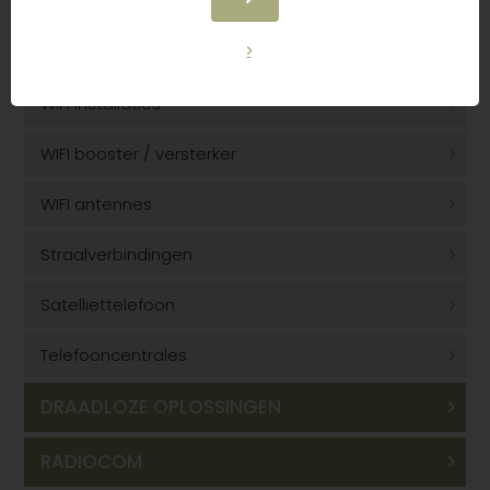
Draadloos “fiber optic grade” internet up to 1Gbps
WIFI toebehoren
WIFI installaties
WIFI booster / versterker
WIFI antennes
Straalverbindingen
Satelliettelefoon
Telefooncentrales
DRAADLOZE OPLOSSINGEN
RADIOCOM