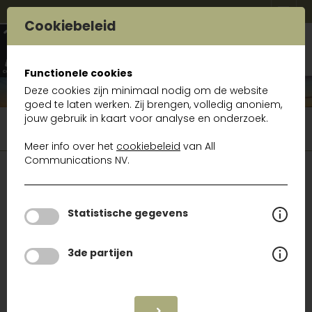
Cookiebeleid
Functionele cookies
Deze cookies zijn minimaal nodig om de website
goed te laten werken. Zij brengen, volledig anoniem,
jouw gebruik in kaart voor analyse en onderzoek.
Gamma
Telecom & Datacom
Draadloos “fiber optic grade” internet up to 1Gbps
Meer info over het
cookiebeleid
van All
Communications NV.
TELECOM & DATACOM
Statistische gegevens
Conferentiesystemen
Lone worker GSM
3de partijen
Draadloze telefonie / DECT