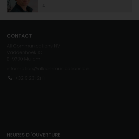
»
CONTACT
All Communications NV
Vaddenhoek 1C
B-
970
0
Mullem
information@allcommunications.be
+32 9 231 21 11
HEURES D 'OUVERTURE