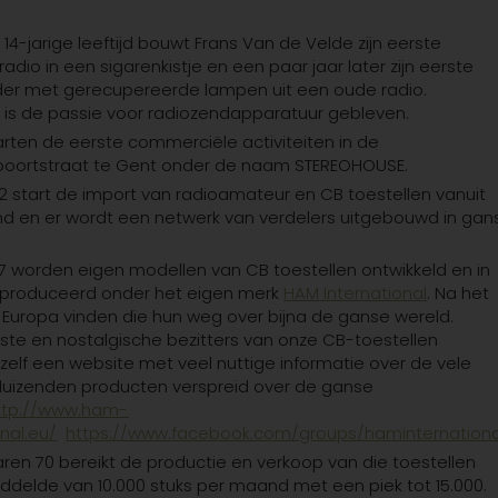
p 14-jarige leeftijd bouwt Frans Van de Velde zijn eerste
radio in een sigarenkistje en een paar jaar later zijn eerste
der met gerecupereerde lampen uit een oude radio.
 is de passie voor radiozendapparatuur gebleven.
tarten de eerste commerciële activiteiten in de
epoortstraat te Gent onder de naam STEREOHOUSE.
2 start de import van radioamateur en CB toestellen vanuit
nd en er wordt een netwerk van verdelers uitgebouwd in gan
7 worden eigen modellen van CB toestellen ontwikkeld en in
produceerd onder het eigen merk
HAM International
.
Na het
 Europa vinden die hun weg over bijna de ganse wereld.
ste en nostalgische bezitters van onze CB-toestellen
elf een website met veel nuttige informatie over de vele
uizenden producten verspreid over de ganse
ttp://www.ham-
onal.eu/
https://www.facebook.com/groups/haminternatio
jaren 70 bereikt de productie en verkoop van die toestellen
delde van 10.000 stuks per maand met een piek tot 15.000.