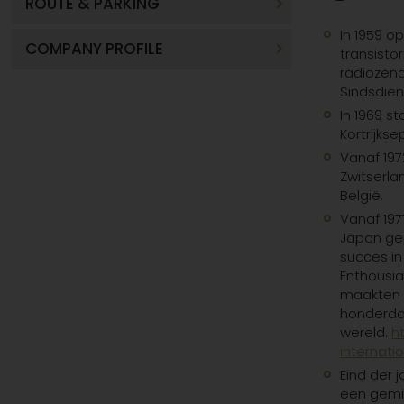
ROUTE & PARKING
In 1959 o
COMPANY PROFILE
transistor
radiozen
Sindsdien
In 1969 s
Kortrijks
Vanaf 197
Zwitserla
België.
Vanaf 197
Japan ge
succes in
Enthousia
maakten z
honderdd
wereld.
h
internati
Eind der 
een gemid