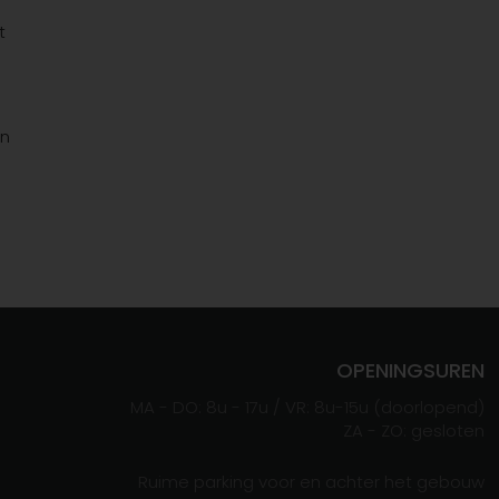
t
en
OPENINGSUREN
MA - DO: 8u - 17u / VR: 8u-15u (doorlopend)
ZA - ZO: gesloten
Ruime parking voor en achter het gebouw