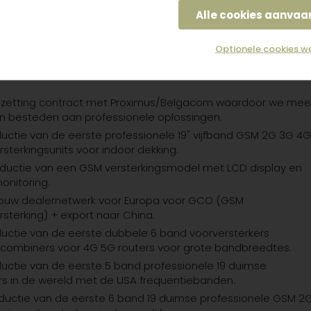
en, de motivatie is dan ook navenant.
Alle cookies aanvaa
nkoop van en verhuis naar een ideaal gelegen pand met
ivate parking op amper 300m van het oude gekende adres.
Optionele cookies w
ductie van de eerste professionele 19" drieband GSM 2G 3G 
rsterkingsunits voor indoor dekking. Start samenwerking
Stell
opzetting contract met Proximus/Belgacom waardoor we mee
en besteden aan professionele oplossingen.
uctie van de eerste professionele 19" vijfband GSM 2G 3G 4
rsterkingsunits voor indoor dekking.
roductie van een GSM versterkingsmodel met LCD display en
onitoring.
tbouw dealernetwerk voor Europa voor GCO (GSM
rsterking) + export naar China.
ductie van de eerste dubbele 6 band voorversterkers
combiners voor 4G 5G routers voor grote bandbreedtes.
ductie van de eerste 5 band professionele 19 duimse
rs in de wereld met de USA frequentiebanden.
ductie van de eerste 6 band 19 duimse professionele GSM 2