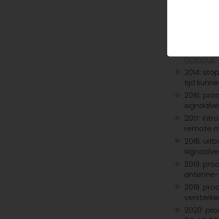
voorstell
2004: aa
ruime pr
2012: pro
signaalve
Doradus
2014: st
tijd kunn
2016:
prod
signaalve
2017: int
remote m
2018: ui
signaalve
2019: pro
antenne-
2019: pro
versterke
2020: pro