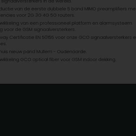
signaalversterkers in de wereld.
ductie van de eerste dubbele 5 band MIMO preamplifiers me
uencies voor 2G 3G 4G 5G routers.
wikkeling van een professioneel platform en alarmsysteem
g voor de GSM signaalversterkers.
lway Certificatie EN 50155 voor onze GCO signaalversterkers 
es.
rhuis nieuw pand Mullem - Oudenaarde.
wikkeling GCO optical fiber voor GSM indoor dekking.