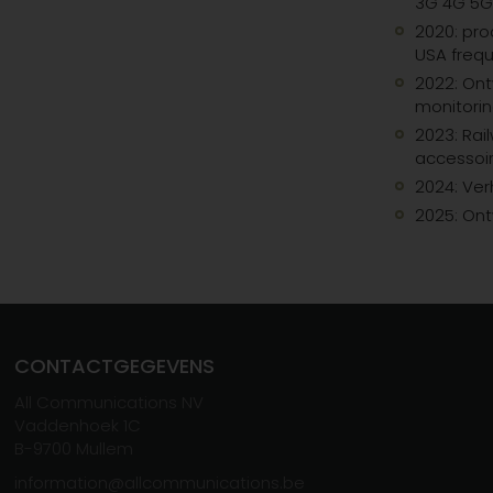
3G 4G 5G 
2020: pro
USA freq
2022: Ont
monitorin
2023: Rai
accessoir
2024: Ve
2025: Ont
CONTACTGEGEVENS
All Communications NV
Vaddenhoek 1C
B-
970
0
Mullem
information@allcommunications.be