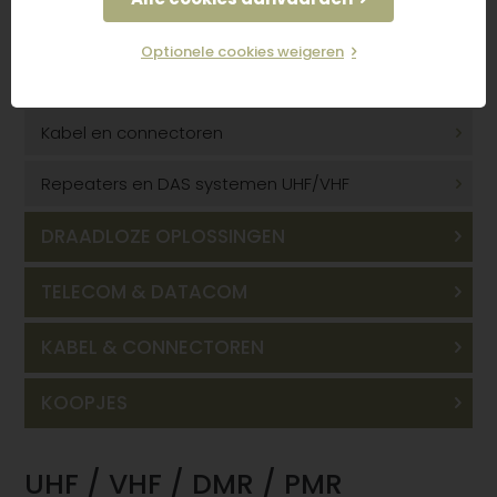
Astrid Solutions
Optionele cookies weigeren
Koffers Pelicase
Kabel en connectoren
Repeaters en DAS systemen UHF/VHF
DRAADLOZE OPLOSSINGEN
TELECOM & DATACOM
KABEL & CONNECTOREN
KOOPJES
UHF / VHF / DMR / PMR