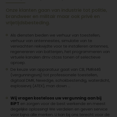
Onze klanten gaan van industrie tot politie,
brandweer en militair maar ook privé en
vrijetijdsbesteding.
Als diensten bieden we verhuur van toestellen,
verhuur van antennesites, simulatie van te
verwachten reikwijdte voor te installeren antennes,
regenereren van batterijen, het programmeren van
virtuele kanalen dmv ctcss tonen of selectieve
oproep.
De keuze van apparatuur gaat van CB, PMR446
(vergunningsvrij) tot professionele toestellen,
digitaal DMR, Nexedge, schokbestendig, waterdicht,
explosievrij (ATEX), man down …
Wij vragen kosteloos uw vergunning aan bij
BiPT
en zorgen voor de best werkende en meest
degelijke oplossing! We verdelen en geven service
voor bijna alle merken. U kan bij ons terecht voor de