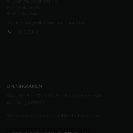
All Communications NV
Vaddenhoek 1C
B-
970
0
Mullem
information@allcommunications.be
+32 9 231 21 11
OPENINGSUREN
MA - DO: 8u - 17u / VR: 8u-15u (doorlopend)
ZA - ZO: gesloten
Ruime parking voor en achter het gebouw