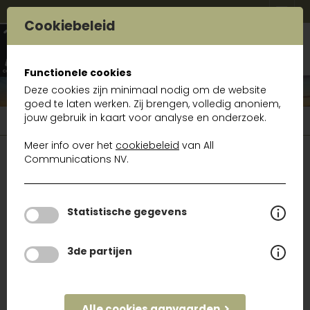
Cookiebeleid
Functionele cookies
Deze cookies zijn minimaal nodig om de website
goed te laten werken. Zij brengen, volledig anoniem,
jouw gebruik in kaart voor analyse en onderzoek.
Gamma
Radiocom
UHF / VHF / DMR / PMR
Meer info over het
cookiebeleid
van All
Communications NV.
RADIOCOM
Antennes en toebehoren
Statistische gegevens
Ravome
3de partijen
UHF / VHF / DMR / PMR
TAIT
Alle cookies aanvaarden